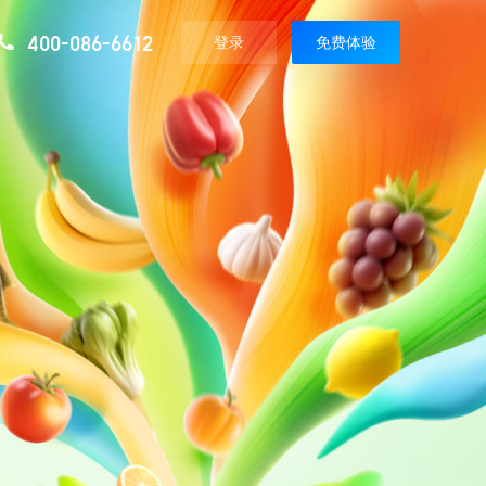
400-086-6612
登录
免费体验
媒体报道
精选资讯
使用教程
极致
微赞直播最新媒体报道
20+直播场景知识，分享直播运营技巧
最全使用攻略，一搜就有
增值服务
即发
现场执行服务
视频教程
平台
专业直播现场拍摄执行活动服务
手把手视频教学，一看就会
定制服务
播解决方案
定制专属直播间装修服务
直播分发
播解决方案
同步分发200+主流媒体平台