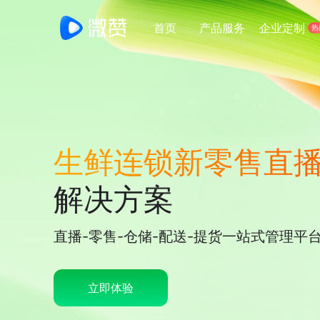
首页
产品服务
企业定制
热
公司简介
经典案例
解决
成为最被信任的直播服务商
全面剖析行业经典直播案例
针对不
生鲜门店新零售直播
一站式生鲜直播零售管理平台
新零售电商直播
生鲜连锁新零售直
一站式新零售电商直播解决方案
解决方案
教育培训
直播-零售-仓储-配送-提货一站式管理平
教育培训一站式解决方案
连锁门店直播
立即体验
品牌连锁经营智能管理系统