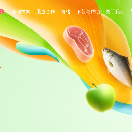
电商直播
案例方案
渠道合作
价格
下载与帮助
关于我们
门
1分钟搭建虚拟带货直播间
方案
加入我们
微赞大讲堂
同行业及场景，提供最优解决方案
多一个人，多一份力量
大咖亲自教学-如何把直播玩到
微赞直播助手
应用场景
0基础简单易用，让直播效果一触
企业营销
线上招聘
手机开播
全方位匹配企业营销解决方案
企业专属线上招聘
微赞直播APP
播
掌上直播间，一键开播，轻松管理
新零售导购
活动现场
线上线下一体化直播解决方案
全方位现场活动直
台
医疗美容
金融直播
专业医美直播获客解决方案
证券/银行/保险直